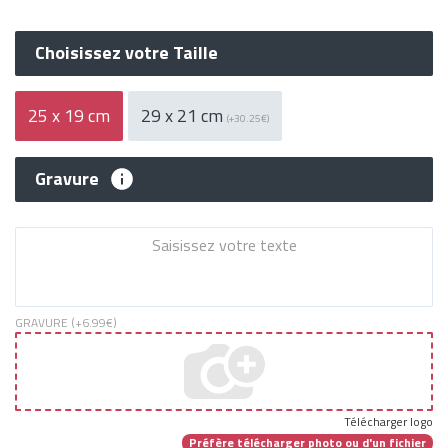
Choisissez votre Taille
25 x 19 cm
29 x 21 cm
(+30.25€)
Gravure
GRAVURE (+
6.99€
)
Télécharger logo
Préfère télécharger photo ou d'un fichier