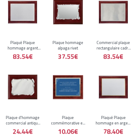
Plaqué Plaque
Plaque hommage
Commercial plaque
hommage argent
alpaga rivet
rectangulaire cadre
cadre de forme et de
en aluminium
83.54€
37.55€
83.54€
style rectangulaire
hommage
Plaque d'hommage
Plaque
Plaqué Plaque
commercial antique
commémorative en
hommage en argent
parchemin
bois à bordure bleue
en forme et de la
24.44€
10.06€
78.40€
et argentée
lunette rectangulaire