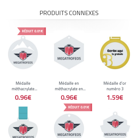
PRODUITS CONNEXES
RÉDUIT
0.01€
Médaille
Médaille en
Médaille d'or
méthacrylate
méthacrylate en
numéro 3
montagnes
forme de losange
0.96€
0.96€
1.59€
ajourées
RÉDUIT
0.01€