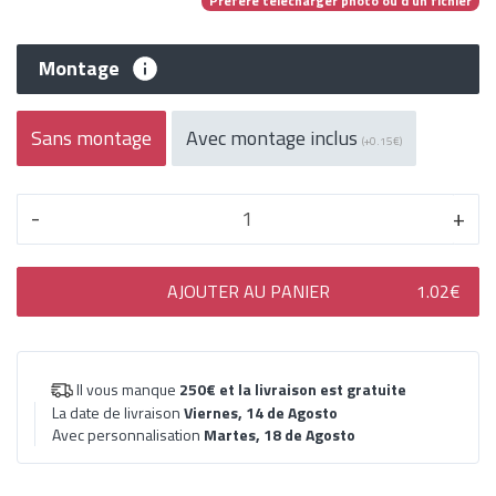
Préfère télécharger photo ou d'un fichier
Montage
Sans montage
Avec montage inclus
(+0.15€)
-
+
AJOUTER AU PANIER
1.02€
Il vous manque
250€
et la livraison est gratuite
La date de livraison
Viernes, 14 de Agosto
Avec personnalisation
Martes, 18 de Agosto