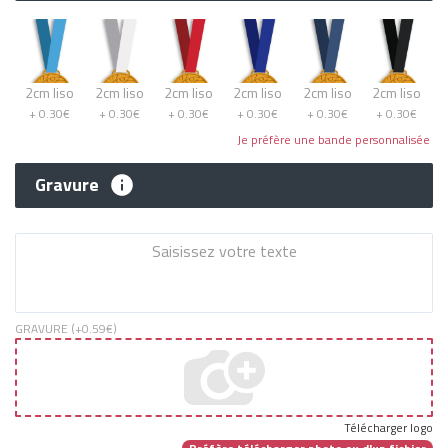
2cm liso
2cm liso
2cm liso
2cm liso
2cm liso
2cm liso
+ 0.30€
+ 0.30€
+ 0.30€
+ 0.30€
+ 0.30€
+ 0.30€
Je préfère une bande personnalisée
Gravure
GRAVURE (+
0.59€
)
Télécharger logo