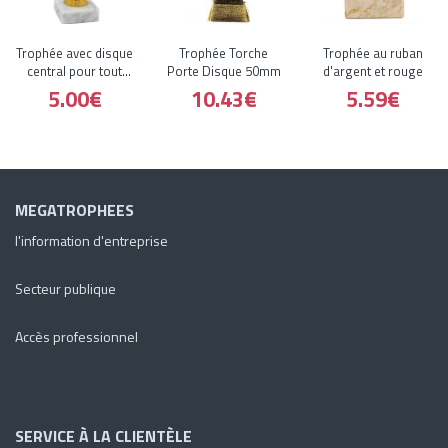
Trophée avec disque
Trophée Torche
Trophée au ruban
central pour tout
Porte Disque 50mm
d'argent et rouge
sport
5.00€
10.43€
5.59€
MEGATROPHEES
l'information d'entreprise
Secteur publique
Accès professionnel
SERVICE À LA CLIENTÈLE