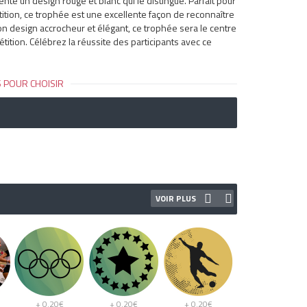
nte un design rouge et blanc qui le distingue. Parfait pour
ition, ce trophée est une excellente façon de reconnaître
on design accrocheur et élégant, ce trophée sera le centre
tition. Célébrez la réussite des participants avec ce
 POUR CHOISIR
VOIR PLUS
+ 0.20€
+ 0.20€
+ 0.20€