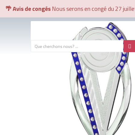
🌴 Avis de congés
Nous serons en congé du 27 juill
100%SECURISE
LIVRAISON 4
Retours gratuits
Livraison rapide
COUPES
TROPHÉES PAR SPORT