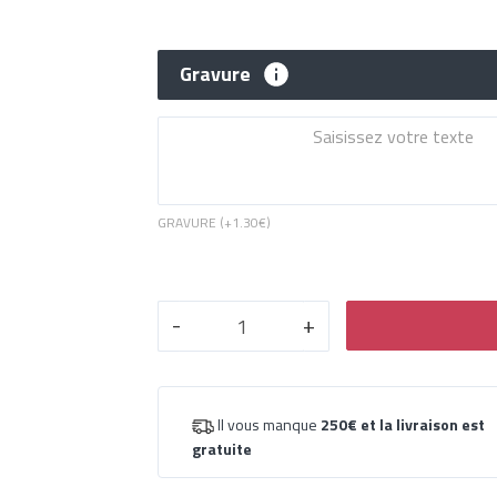
Gravure
GRAVURE (+
1.30€
)
-
+
Il vous manque
250€
et la livraison est
gratuite