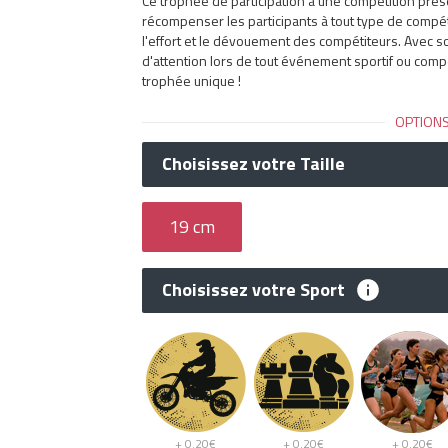
Ce trophée de participation à une compétition prése
récompenser les participants à tout type de compét
l'effort et le dévouement des compétiteurs. Avec s
d'attention lors de tout événement sportif ou compé
trophée unique !
OPTIONS
Choisissez votre Taille
19 cm
Choisissez votre Sport
+ 0.20€
+ 0.20€
+ 0.20€