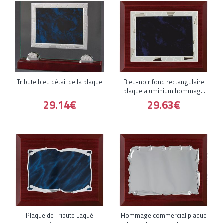
Tribute bleu détail de la plaque
Bleu-noir fond rectangulaire
plaque aluminium hommage
comm
29.14€
29.63€
Plaque de Tribute Laqué
Hommage commercial plaque