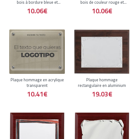
bois à bordure bleue et
bois de couleur rouge et
argenté
bordure
10.06€
10.06€
Plaque hommage en acrylique
Plaque hommage
transparent
rectangulaire en aluminium
10.41€
19.03€