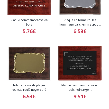
Plaque commémorative en
Plaque en forme roulée
bois
hommage parchemin support
de noix
5.76€
6.53€
Tribute forme de plaque
Plaque commémorative en
rouleau roulé noyer doré
bois noir/argent
6.53€
9.51€