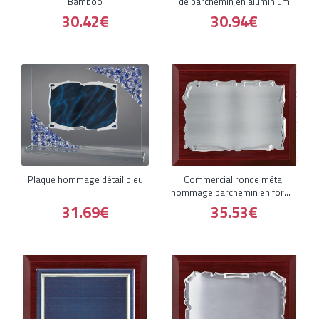
Bamboo
de parchemin en aluminium
30.42€
30.94€
Plaque hommage détail bleu
Commercial ronde métal
hommage parchemin en forme
de plaq
31.69€
35.53€