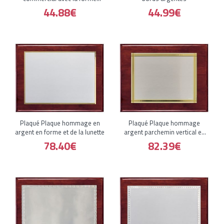
rectangulaire et
44.88€
44.99€
Plaqué Plaque hommage en
Plaqué Plaque hommage
argent en forme et de la lunette
argent parchemin vertical en
forme
78.40€
82.39€